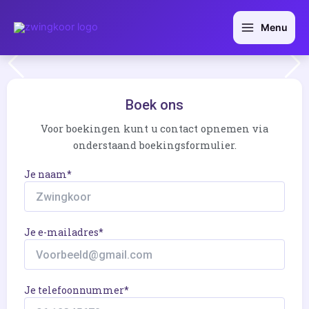
Ga
Main
naar
Menu
Menu
de
inhoud
Boek ons
Voor boekingen kunt u contact opnemen via
onderstaand boekingsformulier.
Je naam*
Je e-mailadres*
Je telefoonnummer*