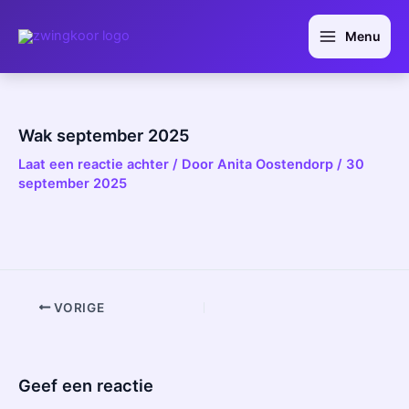
Ga
Bericht
Main
naar
navigatie
Menu
Menu
de
inhoud
Wak september 2025
Laat een reactie achter
/ Door
Anita Oostendorp
/
30
september 2025
VORIGE
Geef een reactie