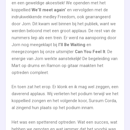
en een geweldige akoestiek! We openden met het
koppellied
We’ll meet again’
en vervolgden met de
indrukwekkende medley Freedom, ook gearrangeerd
door Jorn. Dit kwam wel binnen bij het publiek, want we
werden beloond met een groot applaus. De rest van de
nummers liep als een trein. Er werd na aansporing door
Jorn nog meegeklapt bij
I’ll Be Waiting
en
meegezongen bij onze uitsmijter
Can You Feel It
. De
energie van Jorn werkte aanstekelijk! De begeleiding van
Mart op drums en Ramon op gitaar maakten het
optreden compleet.
En toen zat het erop. Er klonk en ik mag wel zeggen, een
daverend applaus. Wij verlieten het podium terwijl we het
koppellied zongen en het volgende koor, Sursum Corda,
al zingend hun plaats op het podium innam.
Het was een spetterend optreden. Wat een succes, wat
hebben we genoten en wat jammer dat het voorbij was.