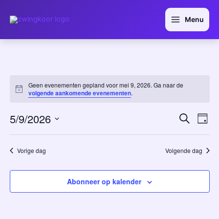
Ga
Main
naar
Menu
Menu
de
inhoud
Geen evenementen gepland voor mei 9, 2026. Ga naar de
Notice
volgende aankomende evenementen
.
5/9/2026
Evene
Ev
Zoeken
Dag
wee
Selecteer
Zoeke
een
nav
en
datum.
Vorige dag
Volgende dag
weerg
navigat
Abonneer op kalender