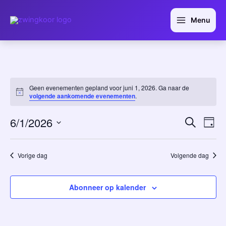
Ga
Main
naar
Menu
Menu
de
inhoud
Geen evenementen gepland voor juni 1, 2026. Ga naar de
Notice
volgende aankomende evenementen
.
6/1/2026
Evene
Ev
Zoeken
Dag
wee
Selecteer
Zoeke
een
nav
en
datum.
Vorige dag
Volgende dag
weerg
navigat
Abonneer op kalender