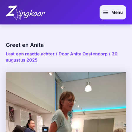
Ga
Bericht
Main
naar
navigatie
Menu
Menu
de
inhoud
Greet en Anita
Laat een reactie achter
/ Door
Anita Oostendorp
/
30
augustus 2025