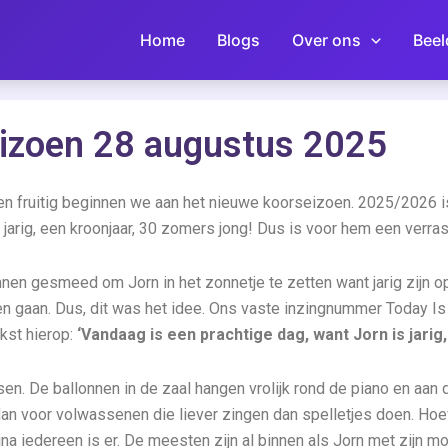
Home
Blogs
Over ons
Beel
eizoen 28 augustus 2025
is en fruitig beginnen we aan het nieuwe koorseizoen. 2025/2026
r jarig, een kroonjaar, 30 zomers jong! Dus is voor hem een verra
nen gesmeed om Jorn in het zonnetje te zetten want jarig zijn o
aten gaan. Dus, dit was het idee. Ons vaste inzingnummer Today I
kst hierop:
‘Vandaag is een prachtige dag, want Jorn is jarig
n. De ballonnen in de zaal hangen vrolijk rond de piano en aan de
r dan voor volwassenen die liever zingen dan spelletjes doen. Ho
a iedereen is er. De meesten zijn al binnen als Jorn met zijn mo