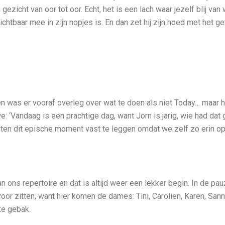
ezicht van oor tot oor. Echt, het is een lach waar jezelf blij van 
htbaar mee in zijn nopjes is. En dan zet hij zijn hoed met het get
n was er vooraf overleg over wat te doen als niet Today… maar
e: ‘Vandaag is een prachtige dag, want Jorn is jarig, wie had dat
rgeten dit epische moment vast te leggen omdat we zelf zo erin o
an ons repertoire en dat is altijd weer een lekker begin. In de pau
voor zitten, want hier komen de dames: Tini, Carolien, Karen, San
jke gebak.