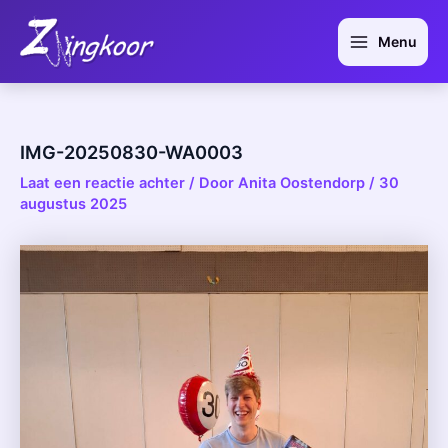
Ga
Bericht
Main
naar
navigatie
Menu
Menu
de
inhoud
IMG-20250830-WA0003
Laat een reactie achter
/ Door
Anita Oostendorp
/
30
augustus 2025