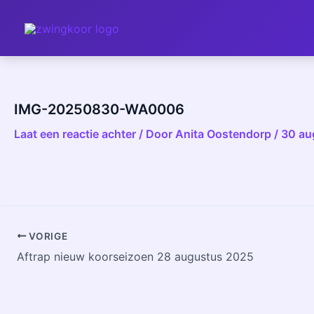
Ga
Bericht
naar
navigatie
de
inhoud
IMG-20250830-WA0006
Laat een reactie achter
/ Door
Anita Oostendorp
/
30 au
VORIGE
Aftrap nieuw koorseizoen 28 augustus 2025